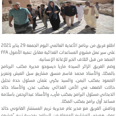
اطلع فريق من برنامج الأغذية العالمي اليوم الجمعة 29 يناير 2021
على سير عمل مشروع المساعدات الغذائية مقابل تنمية الأصول FFA
منفذ من قبل ائتلاف الخير للإغاثة الإنسانية.
م الفريق الزائر السيدة ماريا ديسوجو مديرة مكتب البرنامج
لمكلا، والأستاذ محمد قاسم منسق مشاريع سبل العيش وتعزيز
لصمود بمكتب اليمن، والسيد بكري عثمان مسئول حدة تحليل
الات الضعف في الأمن الغذائي بمكتب عدن، والأستاذ خالد
ذبحاني مسئول البرامج بمكتب مأرب، والأستاذ عبدالرحمن باسلامة
اعد أول برامج بمكتب المكلا.
اقش الفريق مع مدير عام مديرية تريم المستشار القانوني خالد
ض هويدي المشاريع الممولة من البرنامج بمديرية تريم “مشروع