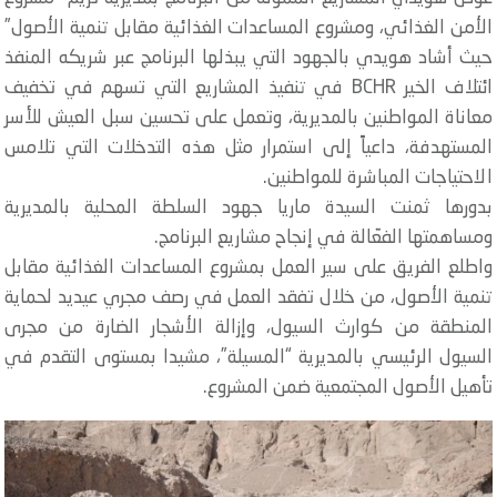
أمن الغذائي، ومشروع المساعدات الغذائية مقابل تنمية الأصول”
ث أشاد هويدي بالجهود التي يبذلها البرنامج عبر شريكه المنفذ
ائتلاف الخير BCHR في تنفيذ المشاريع التي تسهم في تخفيف
اناة المواطنين بالمديرية، وتعمل على تحسين سبل العيش للأسر
مستهدفة، داعياً إلى استمرار مثل هذه التدخلات التي تلامس
احتياجات المباشرة للمواطنين.
دورها ثمنت السيدة ماريا جهود السلطة المحلية بالمديرية
ساهمتها الفعّالة في إنجاح مشاريع البرنامج.
طلع الفريق على سير العمل بمشروع المساعدات الغذائية مقابل
مية الأصول، من خلال تفقد العمل في رصف مجري عيديد لحماية
لمنطقة من كوارث السيول، وإزالة الأشجار الضارة من مجرى
سيول الرئيسي بالمديرية “المسيلة”، مشيدا بمستوى التقدم في
هيل الأصول المجتمعية ضمن المشروع.