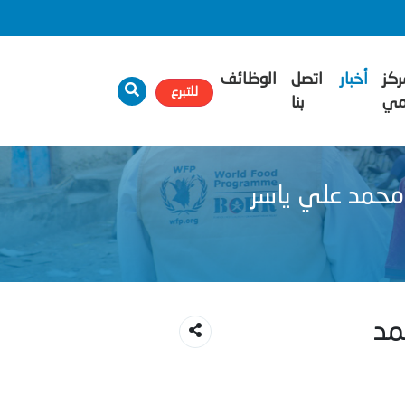
ركز
أخبار
اتصل
الوظائف
للتبرع
امي
بنا
 محمد علي ياسر
مد